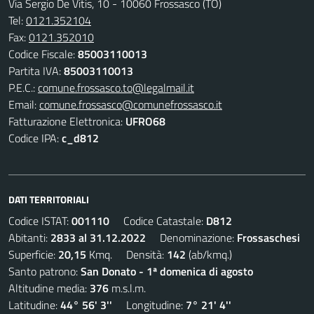
Via Sergio De Vitis, 10 - 10060 Frossasco (TO)
Tel:
0121.352104
Fax:
0121.352010
Codice Fiscale:
85003110013
Partita IVA:
85003110013
P.E.C.:
comune.frossasco.to@legalmail.it
Email:
comune.frossasco@comunefrossasco.it
Fatturazione Elettronica:
UFRO68
Codice IPA:
c_d812
DATI TERRITORIALI
Codice ISTAT:
001110
Codice Catastale:
D812
Abitanti:
2833 al 31.12.2022
Denominazione:
Frossaschesi
Superficie:
20,15
Kmq. Densità:
142
(ab/kmq.)
Santo patrono:
San Donato - 1ª domenica di agosto
Altitudine media:
376
m.s.l.m.
Latitudine:
44° 56' 3''
Longitudine:
7° 21' 4''