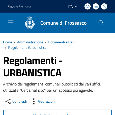
ITA
Regione Piemonte
Lingua attiva:
Comune di Frossasco
Home
/
Amministrazione
/
Documenti e Dati
/
Regolamenti (
Urbanistica
)
Regolamenti -
URBANISTICA
Archivio dei regolamenti comunali pubblicati dai vari uffici;
utilizzate "Cerca nel sito" per un accesso più agevole.
Condividi
Vedi azioni