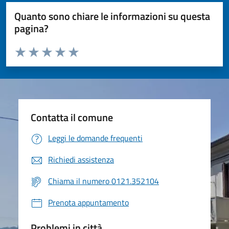
Quanto sono chiare le informazioni su questa
pagina?
Valuta da 1 a 5 stelle la pagina
Valuta 1 stelle su 5
Valuta 2 stelle su 5
Valuta 3 stelle su 5
Valuta 4 stelle su 5
Valuta 5 stelle su 5
Contatta il comune
Leggi le domande frequenti
Richiedi assistenza
Chiama il numero 0121.352104
Prenota appuntamento
Problemi in città