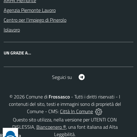
ARPA Piemonte
Agenzia Piemonte Lavoro
Centro per l'impiego di Pinerolo
Iolavoro
UN GRAZIE A...
Telegram
Seguici su
©
2026
Comune di
Frossasco
- Tutti i diritti riservati - I
contenuti del sito, testi e immagini sono di proprietà del
Comune - CMS:
Città In Comune
Questo sito utilizza, nella versione per UTENTI CON
DISLESSIA,
Biancoenero ®
, una font italiana ad Alta
Leggibilità.
Reimposta