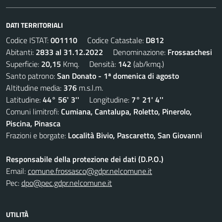
DATI TERRITORIALI
Codice ISTAT:
001110
Codice Catastale:
D812
Abitanti:
2833 al 31.12.2022
Denominazione:
Frossaschesi
Superficie:
20,15
Kmq. Densità:
142
(ab/kmq.)
Santo patrono:
San Donato - 1ª domenica di agosto
Altitudine media:
376
m.s.l.m.
Latitudine:
44° 56' 3''
Longitudine:
7° 21' 4''
Comuni limitrofi:
Cumiana, Cantalupa, Roletto, Pinerolo,
Piscina, Pinasca
Frazioni e borgate:
Località Bivio, Pascaretto, San Giovanni
Responsabile della protezione dei dati (D.P.O.)
Email:
comune.frossasco@gdpr.nelcomune.it
Pec:
dpo@pec.gdpr.nelcomune.it
UTILITÀ