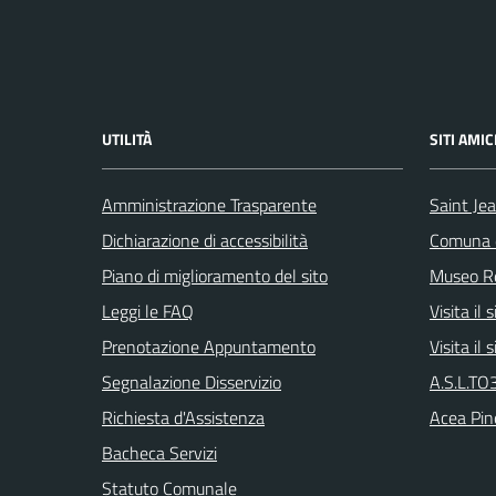
UTILITÀ
SITI AMIC
Amministrazione Trasparente
Saint Je
Dichiarazione di accessibilità
Comuna d
Piano di miglioramento del sito
Museo Re
Leggi le FAQ
Visita il
Prenotazione Appuntamento
Visita il
Segnalazione Disservizio
A.S.L.TO3
Richiesta d'Assistenza
Acea Pin
Bacheca Servizi
Statuto Comunale