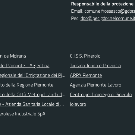
Responsabile della protezione d
Email:
comune.frossasco@gdpr.
Pec:
dpo@pec.gdpr.nelcomune.i
I
an de Moirans
C.I.S.S. Pinerolo
e Piamonte - Argentina
Turismo Torino e Provincia
gionale dell'Emigrazione dei Piemontesi nel Mondo
ARPA Piemonte
 sito della Regione Piemonte
Agenzia Piemonte Lavoro
 sito della Città Metropolitanda di Torino
Centro per l'impiego di Pinerolo
 - Azienda Sanitaria Locale di Collegno e Pinerolo
Iolavoro
erolese Industriale SpA