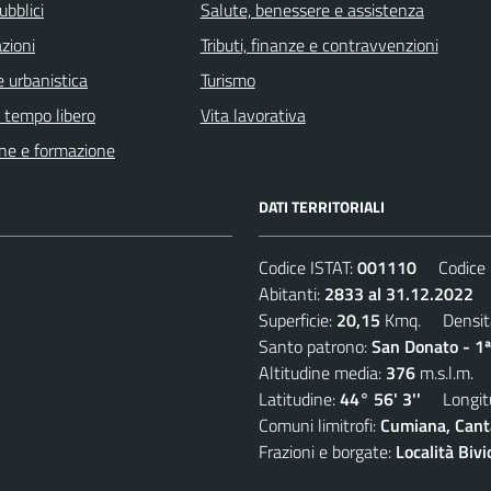
ubblici
Salute, benessere e assistenza
zioni
Tributi, finanze e contravvenzioni
 urbanistica
Turismo
e tempo libero
Vita lavorativa
ne e formazione
DATI TERRITORIALI
Codice ISTAT:
001110
Codice C
Abitanti:
2833 al 31.12.2022
D
Superficie:
20,15
Kmq. Densit
Santo patrono:
San Donato - 1ª
Altitudine media:
376
m.s.l.m.
Latitudine:
44° 56' 3''
Longitu
Comuni limitrofi:
Cumiana, Canta
Frazioni e borgate:
Località Biv