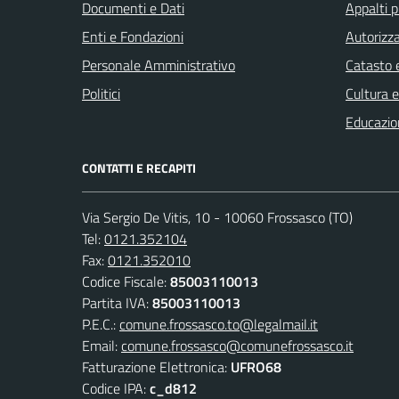
Documenti e Dati
Appalti p
Enti e Fondazioni
Autorizza
Personale Amministrativo
Catasto e
Politici
Cultura 
Educazio
CONTATTI E RECAPITI
Via Sergio De Vitis, 10 - 10060 Frossasco (TO)
Tel:
0121.352104
Fax:
0121.352010
Codice Fiscale:
85003110013
Partita IVA:
85003110013
P.E.C.:
comune.frossasco.to@legalmail.it
Email:
comune.frossasco@comunefrossasco.it
Fatturazione Elettronica:
UFRO68
Codice IPA:
c_d812