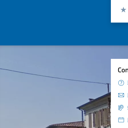
Valut
Valu
Con