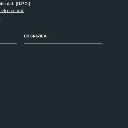
ei dati (D.P.O.)
nelcomune.it
t
UN GRAZIE A...