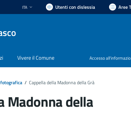
Utenti con dislessia
Aree 
ITA
Lingua attiva:
asco
zi
Vivere il Comune
Accesso all'informazi
 fotografica
/
Cappella della Madonna della Grà
la Madonna della