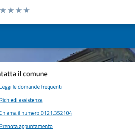
a da 1 a 5 stelle la pagina
ta 1 stelle su 5
Valuta 2 stelle su 5
Valuta 3 stelle su 5
Valuta 4 stelle su 5
Valuta 5 stelle su 5
tatta il comune
Leggi le domande frequenti
Richiedi assistenza
Chiama il numero 0121.352104
Prenota appuntamento