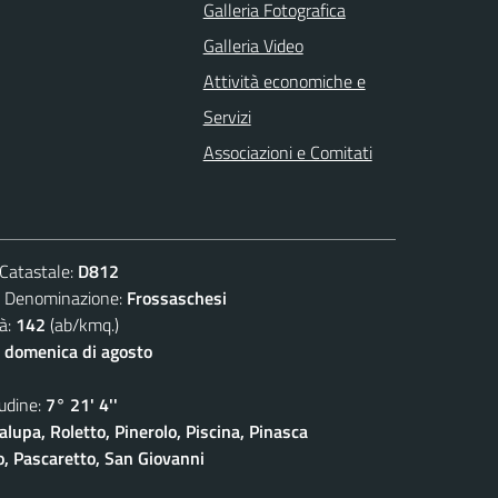
Galleria Fotografica
Galleria Video
Attività economiche e
Servizi
Associazioni e Comitati
atastale:
D812
enominazione:
Frossaschesi
à:
142
(ab/kmq.)
 domenica di agosto
dine:
7° 21' 4''
lupa, Roletto, Pinerolo, Piscina, Pinasca
io, Pascaretto, San Giovanni