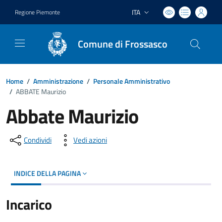
ITA
Regione Piemonte
Lingua attiva:
Comune di Frossasco
Home
/
Amministrazione
/
Personale Amministrativo
/
ABBATE Maurizio
Abbate Maurizio
Condividi
Vedi azioni
INDICE DELLA PAGINA
Incarico