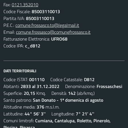
Fax:
0121.352010
Codice Fiscale:
85003110013
Partita IVA:
85003110013
P.E.C.:
comune.frossasco.to@legalmail.it
Email:
comune.frossasco@comunefrossasco.it
Fatturazione Elettronica:
UFRO68
Codice IPA:
c_d812
DATI TERRITORIALI
Codice ISTAT:
001110
Codice Catastale:
D812
Abitanti:
2833 al 31.12.2022
Denominazione:
Frossaschesi
Superficie:
20,15
Kmq. Densità:
142
(ab/kmq.)
Santo patrono:
San Donato - 1ª domenica di agosto
Altitudine media:
376
m.s.l.m.
Latitudine:
44° 56' 3''
Longitudine:
7° 21' 4''
Comuni limitrofi:
Cumiana, Cantalupa, Roletto, Pinerolo,
Piscina, Pinasca