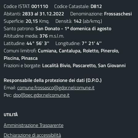
Codice ISTAT:
001110
Codice Catastale:
D812
Abitanti:
2833 al 31.12.2022
Denominazione:
Frossaschesi
Superficie:
20,15
Kmq. Densità:
142
(ab/kmq.)
Santo patrono:
San Donato - 1ª domenica di agosto
Altitudine media:
376
m.s.l.m.
Latitudine:
44° 56' 3''
Longitudine:
7° 21' 4''
Comuni limitrofi:
Cumiana, Cantalupa, Roletto, Pinerolo,
Piscina, Pinasca
Frazioni e borgate:
Località Bivio, Pascaretto, San Giovanni
Responsabile della protezione dei dati (D.P.O.)
Email:
comune.frossasco@gdpr.nelcomune.it
Pec:
dpo@pec.gdpr.nelcomune.it
UTILITÀ
Amministrazione Trasparente
Dichiarazione di accessibilità